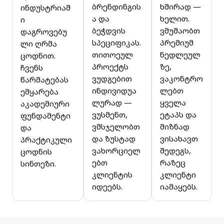
ბრენდინგის
ხშირად —
ინდუსტრიაშ
ა და
ხელით.
ი
ბეჭდვის
ვმუშაობთ
დაგროვებუ
სპეციფიკას.
პრემიუმ
ლი ღრმა
თითოეულ
ნედლეულ
ცოდნით.
პროექტს
ზე,
ჩვენს
ვუდგებით
ვაკონტრო
წარმატებას
ინდივიდუა
ლებთ
ემყარება
ლურად —
ყველა
აკადემიური
ვუსმენთ,
ეტაპს და
ფუნდამენტი
ვმსჯელობთ
მიზნად
და
და ზუსტად
ვისახავთ
პრაქტიკული
ვახორციელ
შედეგს,
ცოდნის
ებთ
რაზეც
სინთეზი.
კლიენტის
კლიენტი
იდეებს.
იამაყებს.