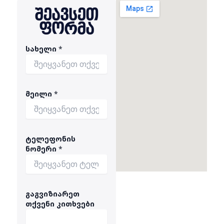
შეავსეთ
ფორმა
სახელი
*
მეილი
*
გ
ტელეფონის
ა
ნომერი
*
გ
ვ
ი
ზ
ი
გაგვიზიარეთ
ა
თქვენი კითხვები
რ
ე