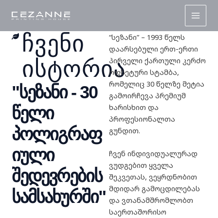
Skip
Main
to
Men
content
ᲩᲕᲔᲜᲘ
“სეზანი” – 1993 წელს
დაარსებული ერთ-ერთი
პირველი ქართული კერძო
ᲘᲡᲢᲝᲠᲘᲐ
ოფსეტური სტამბა,
რომელიც 30 წელზე მეტია
"სეზანი - 30
გამოირჩევა პრემიუმ
ხარისხით და
წელი
პროფესიონალთა
პოლიგრაფ
გუნდით.
იული
ჩვენ ინდივიდუალურად
ვუდგებით ყველა
შედევრების
შეკვეთას, ვეყრდნობით
მდიდარ გამოცდილებას
სამსახურში"
და ვთანამშრომლობთ
საერთაშორისო