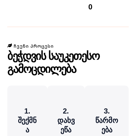
0
ᲩᲕᲔᲜᲘ ᲞᲠᲝᲪᲔᲡᲘ
ბეჭდვის საუკეთესო
გამოცდილება
1.
2.
3.
შექმნ
დახვ
წარმო
ა
ეწა
ება