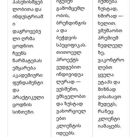
იგებენ
იქმნება
პასუხისმგებ
გამომცემლ
ზუსტად,
ლობითა და
ობის,
ხშირად —
ინდუსტრიაშ
ბრენდინგის
ხელით.
ი
ა და
ვმუშაობთ
დაგროვებუ
ბეჭდვის
პრემიუმ
ლი ღრმა
სპეციფიკას.
ნედლეულ
ცოდნით.
თითოეულ
ზე,
ჩვენს
პროექტს
ვაკონტრო
წარმატებას
ვუდგებით
ლებთ
ემყარება
ინდივიდუა
ყველა
აკადემიური
ლურად —
ეტაპს და
ფუნდამენტი
ვუსმენთ,
მიზნად
და
ვმსჯელობთ
ვისახავთ
პრაქტიკული
და ზუსტად
შედეგს,
ცოდნის
ვახორციელ
რაზეც
სინთეზი.
ებთ
კლიენტი
კლიენტის
იამაყებს.
იდეებს.